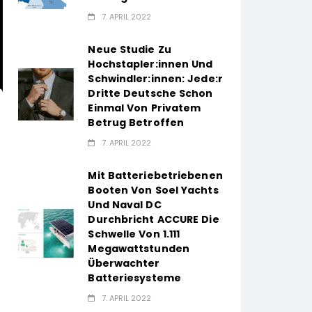
7. APRIL 2022
Neue Studie Zu
Hochstapler:innen Und
Schwindler:innen: Jede:r
Dritte Deutsche Schon
Einmal Von Privatem
Betrug Betroffen
7. APRIL 2022
Mit Batteriebetriebenen
Booten Von Soel Yachts
Und Naval DC
Durchbricht ACCURE Die
Schwelle Von 1.111
Megawattstunden
Überwachter
Batteriesysteme
7. APRIL 2022