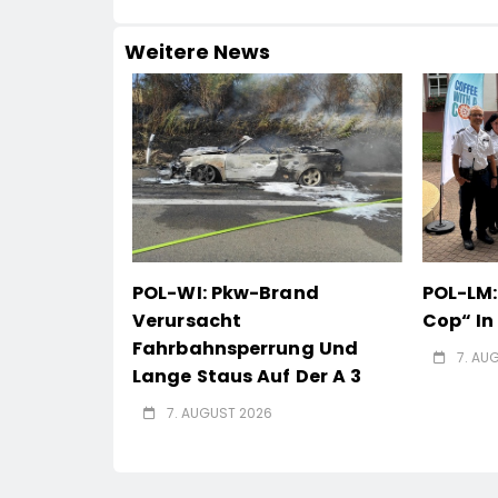
Weitere News
POL-WI: Pkw-Brand
POL-LM:
Verursacht
Cop“ I
Fahrbahnsperrung Und
7. AU
Lange Staus Auf Der A 3
7. AUGUST 2026