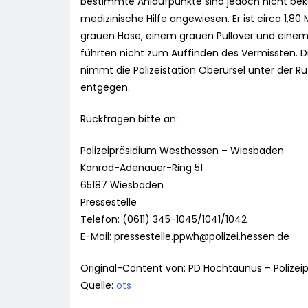
bestimmte Anlaufpunkte sind jedoch nicht beka
medizinische Hilfe angewiesen. Er ist circa 1,8
grauen Hose, einem grauen Pullover und eine
führten nicht zum Auffinden des Vermissten. Die
nimmt die Polizeistation Oberursel unter der R
entgegen.
Rückfragen bitte an:
Polizeipräsidium Westhessen – Wiesbaden
Konrad-Adenauer-Ring 51
65187 Wiesbaden
Pressestelle
Telefon: (0611) 345-1045/1041/1042
E-Mail:
pressestelle.ppwh@polizei.hessen.de
Original-Content von: PD Hochtaunus – Polizei
Quelle:
ots