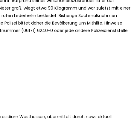
nnt. Aufgrund seines Gesundheitszustandes ist er auf
0 Meter groß, wiegt etwa 90 Kilogramm und war zuletzt mit einer
m roten Lederhelm bekleidet. Bisherige Suchmaßnahmen
 Polizei bittet daher die Bevölkerung um Mithilfe. Hinweise
ufnummer (06171) 6240-0 oder jede andere Polizeidienststelle
präsidium Westhessen, übermittelt durch news aktuell