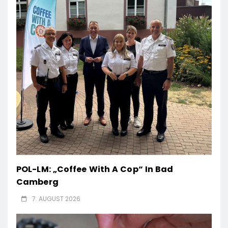
POL-LM: „Coffee With A Cop“ In Bad
Camberg
7. AUGUST 2026