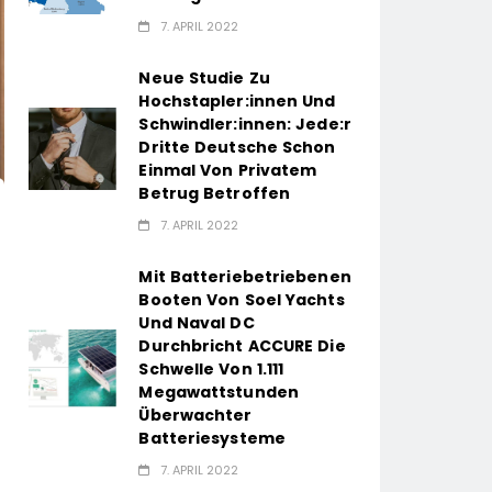
7. APRIL 2022
Neue Studie Zu
Hochstapler:innen Und
Schwindler:innen: Jede:r
Dritte Deutsche Schon
Einmal Von Privatem
Betrug Betroffen
7. APRIL 2022
Mit Batteriebetriebenen
Booten Von Soel Yachts
Und Naval DC
Durchbricht ACCURE Die
Schwelle Von 1.111
Megawattstunden
Überwachter
Batteriesysteme
7. APRIL 2022