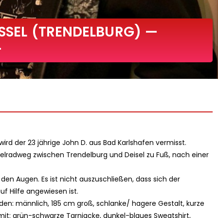
ASSEL (TRENDELBURG) —
—
ird der 23 jährige John D. aus Bad Karlshafen vermisst.
lradweg zwischen Trendelburg und Deisel zu Fuß, nach einer
den Augen. Es ist nicht auszuschließen, dass sich der
uf Hilfe angewiesen ist.
den: männlich, 185 cm groß, schlanke/ hagere Gestalt, kurze
t mit: grün-schwarze Tarnjacke, dunkel-blaues Sweatshirt,