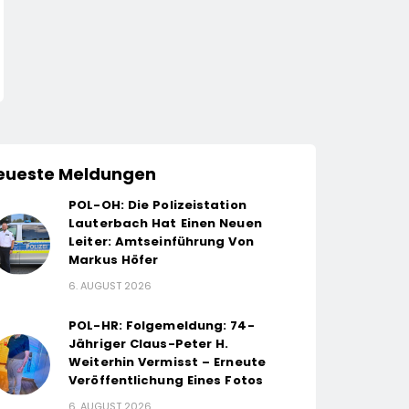
eueste Meldungen
POL-OH: Die Polizeistation
Lauterbach Hat Einen Neuen
Leiter: Amtseinführung Von
Markus Höfer
6. AUGUST 2026
POL-HR: Folgemeldung: 74-
Jähriger Claus-Peter H.
Weiterhin Vermisst – Erneute
Veröffentlichung Eines Fotos
6. AUGUST 2026