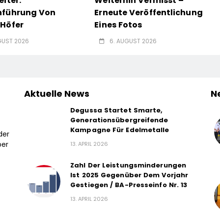
eiter:
Weiterhin Vermisst –
nführung Von
Erneute Veröffentlichung
Höfer
Eines Fotos
GUST 2026
6. AUGUST 2026
Aktuelle News
N
Degussa Startet Smarte,
Generationsübergreifende
Kampagne Für Edelmetalle
der
ber
13. APRIL 2026
Zahl Der Leistungsminderungen
Ist 2025 Gegenüber Dem Vorjahr
Gestiegen / BA-Presseinfo Nr. 13
13. APRIL 2026