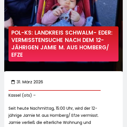
POL-KS: LANDKREIS SCHWALM- EDER:
VERMISSTENSUCHE NACH DEM 12-
JÄHRIGEN JAMIE M. AUS HOMBERG/
EFZE
31. März 2026
Kassel (ots) –
Seit heute Nachmittag, 15:00 Uhr, wird der 12-
jährige Jamie M. aus Homberg/ Efze vermisst.
Jamie verließ die elterliche Wohnung und