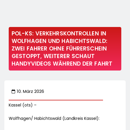
POL-KS: VERKEHRSKONTROLLEN IN
WOLFHAGEN UND HABICHTSWALD:
ZWEI FAHRER OHNE FÜHRERSCHEIN
GESTOPPT, WEITERER SCHAUT
HANDYVIDEOS WÄHREND DER FAHRT
10. März 2026
Kassel (ots) –
Wolfhagen/ Habichtswald (Landkreis Kassel):