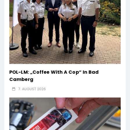
POL-LM: „Coffee With A Cop“ In Bad
Camberg
7. AUGUST 2026