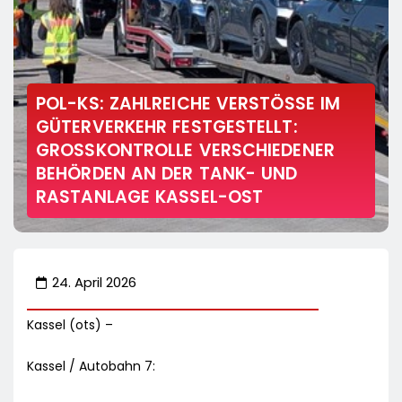
POL-KS: ZAHLREICHE VERSTÖSSE IM G
ÜTERVERKEHR FESTGESTELLT: G
ROSSKONTROLLE VERSCHIEDENER BE
HÖRDEN AN DER TANK- UND RA
STANLAGE KASSEL-OST
24. April 2026
Kassel (ots) –
Kassel / Autobahn 7: