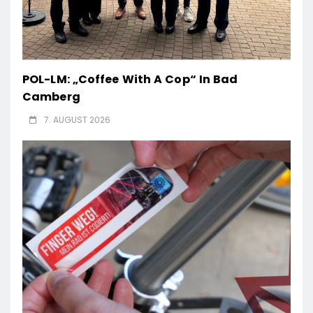
POL-LM: „Coffee With A Cop“ In Bad
Camberg
7. AUGUST 2026