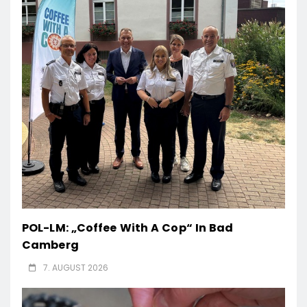
POL-LM: „Coffee With A Cop“ In Bad
Camberg
7. AUGUST 2026