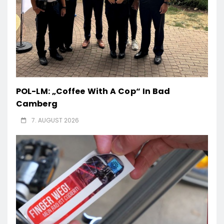
POL-LM: „Coffee With A Cop“ In Bad
Camberg
7. AUGUST 2026