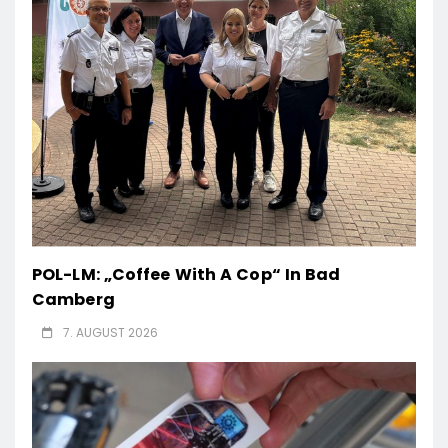
POL-LM: „Coffee With A Cop“ In Bad
Camberg
7. AUGUST 2026