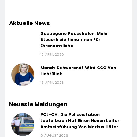
Aktuelle News
Gestiegene Pauschalen: Mehr
Steuerfreie Einnahmen Für
Ehrenamtliche
13. APRIL 2026
Mandy Schwerendt Wird CCO Von
LichtBlick
13. APRIL 2026
Neueste Meldungen
POL-OH: Die Polizeistation
Lauterbach Hat Einen Neuen Leiter:
Amtseinführung Von Markus Höfer
6. AUGUST 2026