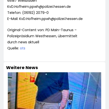
65187 Wiesbaden
KvD.Hofheim.ppwh@polizei.hessen.de
Telefon: (06192) 2079-0
E-Mail:
KvD.Hofheim.ppwh@polizei.hessen.de
Original-Content von: PD Main-Taunus –
Polizeipräsidium Westhessen, übermittelt
durch news aktuell
Quelle:
ots
Weitere News