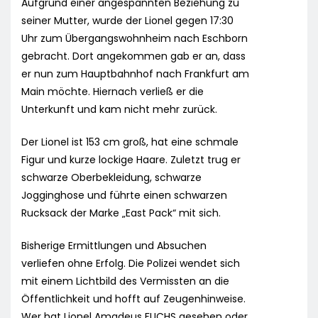
Aufgrund einer angespannten Beziehung zu
seiner Mutter, wurde der Lionel gegen 17:30
Uhr zum Übergangswohnheim nach Eschborn
gebracht. Dort angekommen gab er an, dass
er nun zum Hauptbahnhof nach Frankfurt am
Main möchte. Hiernach verließ er die
Unterkunft und kam nicht mehr zurück.
Der Lionel ist 153 cm groß, hat eine schmale
Figur und kurze lockige Haare. Zuletzt trug er
schwarze Oberbekleidung, schwarze
Jogginghose und führte einen schwarzen
Rucksack der Marke „East Pack“ mit sich.
Bisherige Ermittlungen und Absuchen
verliefen ohne Erfolg. Die Polizei wendet sich
mit einem Lichtbild des Vermissten an die
Öffentlichkeit und hofft auf Zeugenhinweise.
Wer hat Lionel Amadeus FUCHS gesehen oder