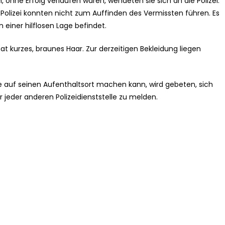
 ohne Erfolg verlaufen waren, wendeten sie sich an die Polizei.
Polizei konnten nicht zum Auffinden des Vermissten führen. Es
n einer hilflosen Lage befindet.
hat kurzes, braunes Haar. Zur derzeitigen Bekleidung liegen
 auf seinen Aufenthaltsort machen kann, wird gebeten, sich
er jeder anderen Polizeidienststelle zu melden.