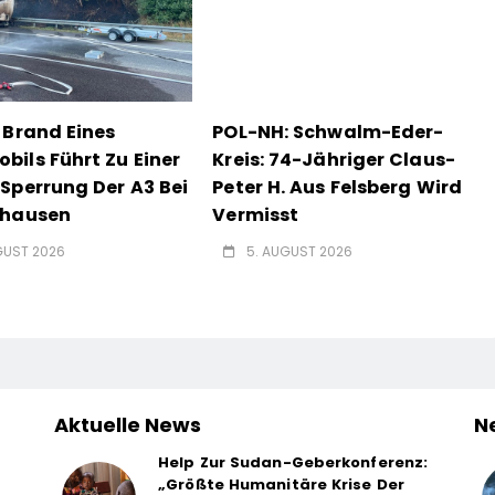
 Brand Eines
POL-NH: Schwalm-Eder-
ils Führt Zu Einer
Kreis: 74-Jähriger Claus-
Sperrung Der A3 Bei
Peter H. Aus Felsberg Wird
nhausen
Vermisst
GUST 2026
5. AUGUST 2026
Aktuelle News
N
Help Zur Sudan-Geberkonferenz:
„Größte Humanitäre Krise Der