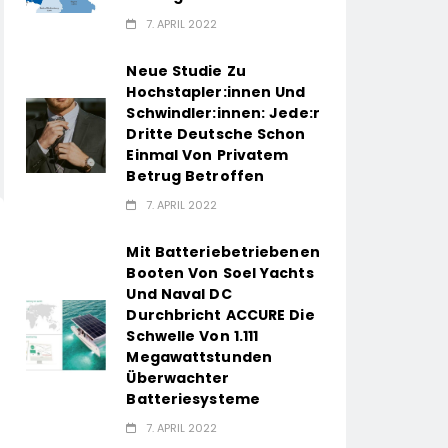
7. APRIL 2022
Neue Studie Zu
Hochstapler:innen Und
Schwindler:innen: Jede:r
Dritte Deutsche Schon
Einmal Von Privatem
Betrug Betroffen
7. APRIL 2022
Mit Batteriebetriebenen
Booten Von Soel Yachts
Und Naval DC
Durchbricht ACCURE Die
Schwelle Von 1.111
Megawattstunden
Überwachter
Batteriesysteme
7. APRIL 2022