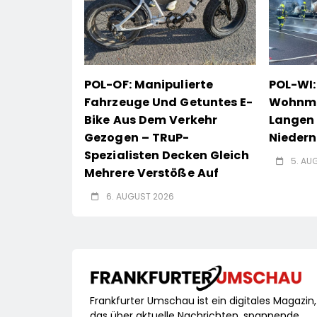
POL-OF: Manipulierte
POL-WI:
Fahrzeuge Und Getuntes E-
Wohnmob
Bike Aus Dem Verkehr
Langen 
Gezogen – TRuP-
Nieder
Spezialisten Decken Gleich
5. AU
Mehrere Verstöße Auf
6. AUGUST 2026
Frankfurter Umschau ist ein digitales Magazin,
das über aktuelle Nachrichten, spannende