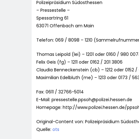
Polizeipräsidium Südosthessen
– Pressestelle –
Spessartring 61
63071 Offenbach am Main
Telefon: 069 / 8098 – 1210 (Sammelrufnumme
Thomas Leipold (lei) – 1201 oder 0160 / 980 00
Felix Geis (fg) – 1211 oder 0162 / 201 3806
Claudia Benneckenstein (cb) – 1212 oder 0152 /
Maximilian Edelbluth (me) – 1213 oder 0173 / 5
Fax: 0611 / 32766-5014
E-Mail:
pressestelle.ppsoh@polizei.hessen.de
Homepage: http://www.polizei.hessen.de/ppso
Original-Content von: Polizeipräsidium Südosth
Quelle:
ots