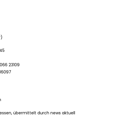
r)
745
 066 23109
636097
h
essen, übermittelt durch news aktuell