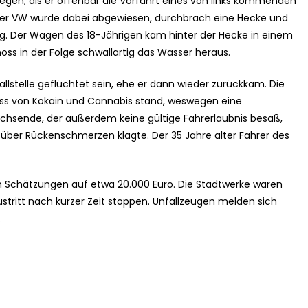
egen, als er offenbar die Vorfahrt eines von links kommenden
 Der VW wurde dabei abgewiesen, durchbrach eine Hecke und
g. Der Wagen des 18-Jährigen kam hinter der Hecke in einem
s in der Folge schwallartig das Wasser heraus.
allstelle geflüchtet sein, ehe er dann wieder zurückkam. Die
luss von Kokain und Cannabis stand, weswegen eine
hsende, der außerdem keine gültige Fahrerlaubnis besaß,
 über Rückenschmerzen klagte. Der 35 Jahre alter Fahrer des
n Schätzungen auf etwa 20.000 Euro. Die Stadtwerke waren
stritt nach kurzer Zeit stoppen. Unfallzeugen melden sich
.