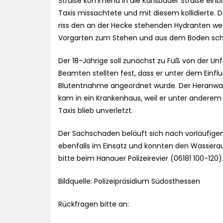
Straße kommend in die Karlsbader Straße einbi
Taxis missachtete und mit diesem kollidierte.
riss den an der Hecke stehenden Hydranten we
Vorgarten zum Stehen und aus dem Boden schos
Der 18-Jährige soll zunächst zu Fuß von der Unf
Beamten stellten fest, dass er unter dem Einf
Blutentnahme angeordnet wurde. Der Heranwac
kam in ein Krankenhaus, weil er unter anderem
Taxis blieb unverletzt.
Der Sachschaden beläuft sich nach vorläufige
ebenfalls im Einsatz und konnten den Wasserau
bitte beim Hanauer Polizeirevier (06181 100-120)
Bildquelle: Polizeipräsidium Südosthessen
Rückfragen bitte an: