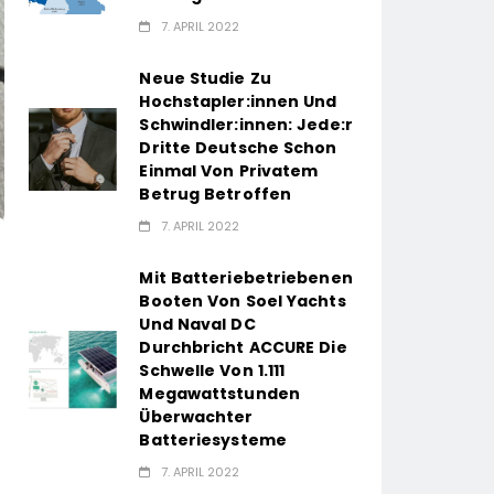
7. APRIL 2022
Neue Studie Zu
Hochstapler:innen Und
Schwindler:innen: Jede:r
Dritte Deutsche Schon
Einmal Von Privatem
Betrug Betroffen
7. APRIL 2022
Mit Batteriebetriebenen
Booten Von Soel Yachts
Und Naval DC
Durchbricht ACCURE Die
Schwelle Von 1.111
Megawattstunden
Überwachter
Batteriesysteme
7. APRIL 2022