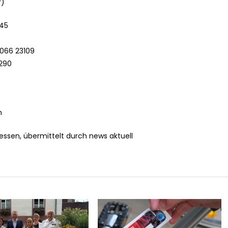
r)
745
 066 23109
3290
h
essen, übermittelt durch news aktuell