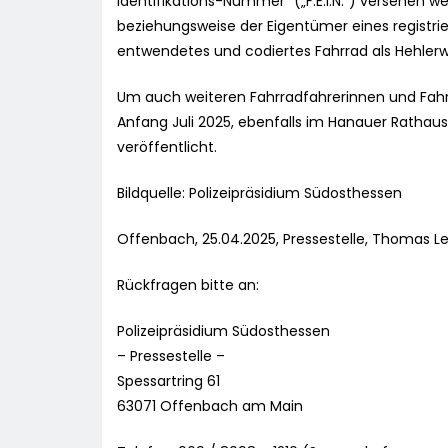
Identifikations-Nummer“ („F.E.I.N.“) versehen 
beziehungsweise der Eigentümer eines registri
entwendetes und codiertes Fahrrad als Hehlerw
Um auch weiteren Fahrradfahrerinnen und Fahrra
Anfang Juli 2025, ebenfalls im Hanauer Rathaus,
veröffentlicht.
Bildquelle: Polizeipräsidium Südosthessen
Offenbach, 25.04.2025, Pressestelle, Thomas Le
Rückfragen bitte an:
Polizeipräsidium Südosthessen
– Pressestelle –
Spessartring 61
63071 Offenbach am Main