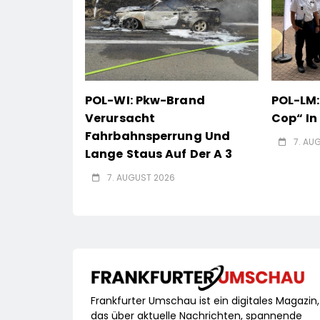
POL-WI: Pkw-Brand
POL-LM:
Verursacht
Cop“ I
Fahrbahnsperrung Und
7. AU
Lange Staus Auf Der A 3
7. AUGUST 2026
Frankfurter Umschau ist ein digitales Magazin,
das über aktuelle Nachrichten, spannende