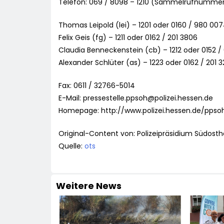
Telefon: 069 / 8098 – 1210 (Sammelrufnumme
Thomas Leipold (lei) – 1201 oder 0160 / 980 00
Felix Geis (fg) – 1211 oder 0162 / 201 3806
Claudia Benneckenstein (cb) – 1212 oder 0152 /
Alexander Schlüter (as) – 1223 oder 0162 / 201 
Fax: 0611 / 32766-5014
E-Mail:
pressestelle.ppsoh@polizei.hessen.de
Homepage: http://www.polizei.hessen.de/ppso
Original-Content von: Polizeipräsidium Südosth
Quelle:
ots
Weitere News