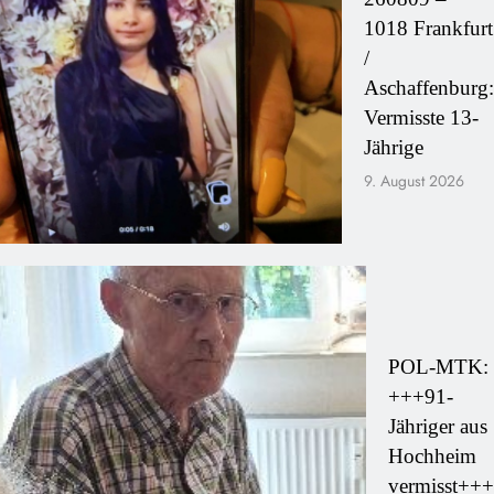
1018 Frankfurt
/
Aschaffenburg:
Vermisste 13-
Jährige
9. August 2026
POL-MTK:
+++91-
Jähriger aus
Hochheim
vermisst+++