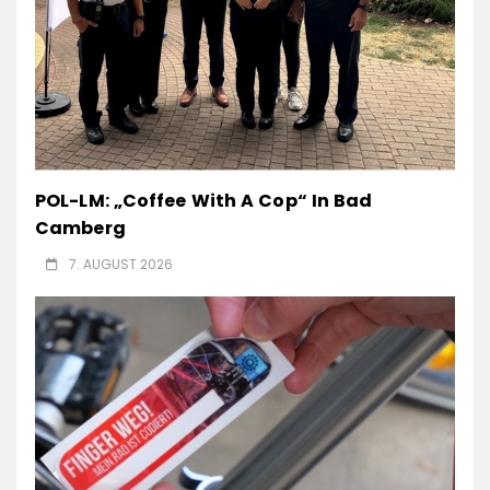
POL-LM: „Coffee With A Cop“ In Bad
Camberg
7. AUGUST 2026