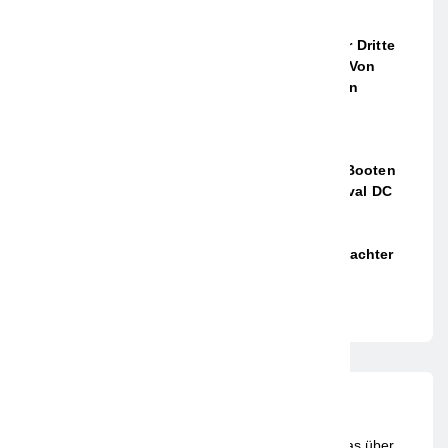
Neue Studie Zu
Hochstapler:innen Und
Schwindler:innen: Jede:r Dritte
Deutsche Schon Einmal Von
Privatem Betrug Betroffen
7. APRIL 2022
Mit Batteriebetriebenen Booten
Von Soel Yachts Und Naval DC
Durchbricht ACCURE Die
Schwelle Von 1.111
Megawattstunden Überwachter
Batteriesysteme
7. APRIL 2022
Frankfurter Umschau ist ein digitales Magazin, das über