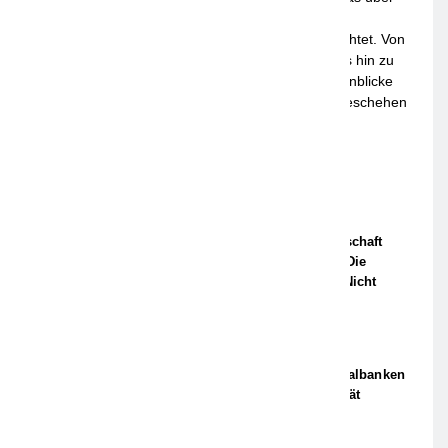
aktuelle Nachrichten, spannende Themen und
Hintergründe aus Frankfurt und der Region berichtet. Von
Wirtschaft und Politik über Kultur und Lifestyle bis hin zu
lokalen Events – die Plattform bietet vielseitige Einblicke
und relevante Informationen für Leser, die am Geschehen
in der Mainmetropole interessiert sind.
Aktuelle News
1. Hamburger Batterietag: Wissenschaft
Und Wirtschaft Sind Sich Einig / Die
Energiewende Braucht Speicher, Nicht
Stillstand
13. APRIL 2026
Private-Banking-Test 2026: Regionalbanken
Überzeugen Mit Exzellenter Qualität
13. APRIL 2026