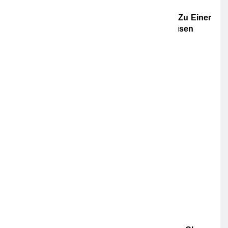
POL-WI: Brand Eines Wohnmobils Führt Zu Einer
Langen Sperrung Der A3 Bei Niedernhausen
5. AUGUST 2026