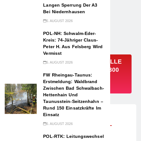
Langen Sperrung Der A3
Bei Niedernhausen
5. AUGUST 2026
POL-NH: Schwalm-Eder-
Kreis: 74-Jähriger Claus-
Peter H. Aus Felsberg Wird
Vermisst
POL-OF: GEMEINSAME KONTROLLE
5. AUGUST 2026
VON POLIZEI UND ZOLL: RUND 300
FW Rheingau-Taunus:
ILLEGALE EINWEG-VAPES
Erstmeldung: Waldbrand
SICHERGESTELLT
Zwischen Bad Schwalbach-
Hettenhain Und
Taunusstein-Seitzenhahn –
Rund 150 Einsatzkräfte Im
Einsatz
19. Februar 2026
5. AUGUST 2026
Offenbach (ots) –
POL-RTK: Leitungswechsel