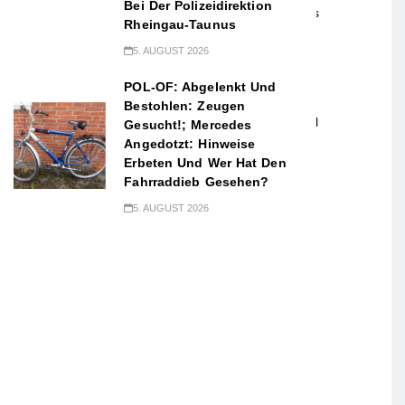
Bei Der Polizeidirektion
Gemeinsame Pressemitteilung des Hauptzollamtes
Rheingau-Taunus
Darmstadt und des Polizeipräsidiums
5. AUGUST 2026
Südosthessen
POL-OF: Abgelenkt Und
(lei) Bei einer gemeinsamen Kontrolle von Polizei
Bestohlen: Zeugen
und Zoll sind am Mittwoch im Offenbacher Stadtteil
Gesucht!; Mercedes
Angedotzt: Hinweise
Bieber illegale und unversteuerte Einweg-E-
Erbeten Und Wer Hat Den
Zigaretten sichergestellt worden.
Fahrraddieb Gesehen?
Am Nachmittag kontrollierten Beamte des
5. AUGUST 2026
Polizeireviers Offenbach gemeinsam mit der
Kontrolleinheit Verkehrswege des Hauptzollamtes
Darmstadt eine Verkaufsstelle. Zuvor war ein
Hinweis eingegangen, dass dort in Deutschland
nicht zugelassene elektronische Zigaretten,
sogenannte Vapes, in größerem Umfang verkauft
werden.