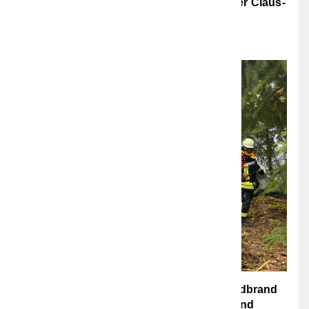
POL-NH: Schwalm-Eder-Kreis: 74-Jähriger Claus-
Peter H. Aus Felsberg Wird Vermisst
5. AUGUST 2026
FW Rheingau-Taunus: Erstmeldung: Waldbrand
Zwischen Bad Schwalbach-Hettenhain Und