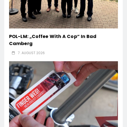
POL-LM: „Coffee With A Cop“ In Bad
Camberg
7. AUGUST 2026