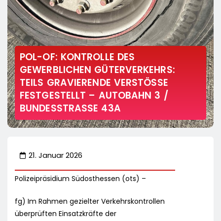
POL-OF: KONTROLLE DES
GEWERBLICHEN GÜTERVERKEHRS:
TEILS GRAVIERENDE VERSTÖSSE F
ESTGESTELLT – AUTOBAHN 3 / B
UNDESSTRASSE 43A
21. Januar 2026
Polizeipräsidium Südosthessen (ots) –
fg) Im Rahmen gezielter Verkehrskontrollen
überprüften Einsatzkräfte der