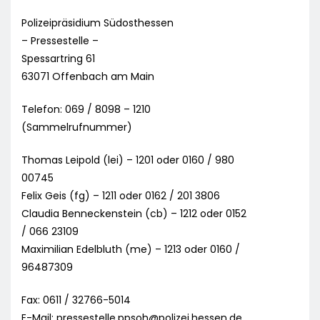
Polizeipräsidium Südosthessen
– Pressestelle –
Spessartring 61
63071 Offenbach am Main
Telefon: 069 / 8098 – 1210
(Sammelrufnummer)
Thomas Leipold (lei) – 1201 oder 0160 / 980
00745
Felix Geis (fg) – 1211 oder 0162 / 201 3806
Claudia Benneckenstein (cb) – 1212 oder 0152
/ 066 23109
Maximilian Edelbluth (me) – 1213 oder 0160 /
96487309
Fax: 0611 / 32766-5014
E-Mail:
pressestelle.ppsoh@polizei.hessen.de