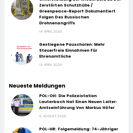
Zerstörten Schutzhülle /
Greenpeace-Report Dokumentiert
Folgen Des Russischen
Drohnenangriffs
14. APRIL 2026
Gestiegene Pauschalen: Mehr
Steuerfreie Einnahmen Für
Ehrenamtliche
13. APRIL 2026
Neueste Meldungen
POL-OH: Die Polizeistation
Lauterbach Hat Einen Neuen Leiter:
Amtseinführung Von Markus Höfer
6. AUGUST 2026
POL-HR: Folgemeldung: 74-Jähriger