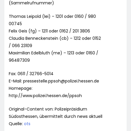
(Sammelrufnummer)
Thomas Leipold (lei) – 1201 oder 0160 / 980
00745
Felix Geis (fg) – 1211 oder 0162 / 201 3806
Claudia Benneckenstein (cb) – 1212 oder 0152
/ 066 23109
Maximilian Edelbluth (me) – 1213 oder 0160 /
96487309
Fax: 0611 / 32766-5014
E-Mail:
pressestelle.ppsoh@polizei.hessen.de
Homepage:
http://www.polizei.hessen.de/ppsoh
Original-Content von: Polizeipräsidium
Südosthessen, übermittelt durch news aktuell
Quelle:
ots