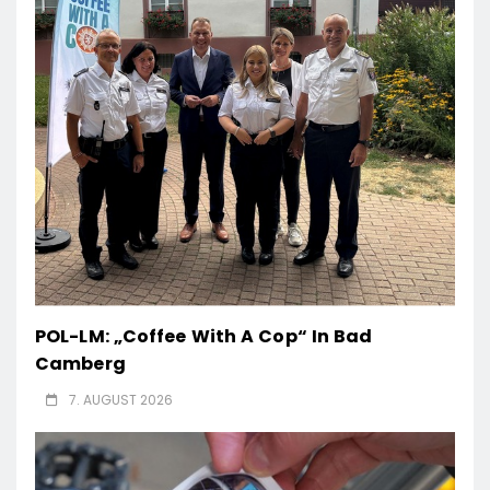
POL-LM: „Coffee With A Cop“ In Bad
Camberg
7. AUGUST 2026