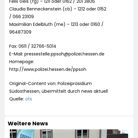
Felix Geis (fg) – 1211 oder 0162 / 201 3806
Claudia Benneckenstein (cb) – 1212 oder 0152
/ 066 23109
Maximilian Edelbluth (me) – 1213 oder 0160 /
96487309
Fax: 0611 / 32766-5014
E-Mail:
pressestelle.ppsoh@polizei.hessen.de
Homepage:
http://www.polizei.hessen.de/ppsoh
Original-Content von: Polizeipräsidium
Südosthessen, übermittelt durch news aktuell
Quelle:
ots
Weitere News