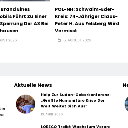
 Brand Eines
POL-NH: Schwalm-Eder-
ils Führt Zu Einer
Kreis: 74-Jähriger Claus-
Sperrung Der A3 Bei
Peter H. Aus Felsberg Wird
nhausen
Vermisst
GUST 2026
5. AUGUST 2026
Aktuelle News
N
Help Zur Sudan-Geberkonferenz:
„Größte Humanitäre Krise Der
Welt Weitet Sich Aus“
der
ber
13. APRIL 2026
LOBECO Treibt Wachstum Voran: