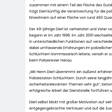
zusammen mit einem Teil der Fläche des Gutsbez
trägt Dierl künftig die Verantwortung für die p
Einwohnern auf einer Fläche von rund 450 Qua
Der 49-jährige Dierl ist verheiratet und Vater v
begann er im Jahr 1996. Im Jahr 2001 wechselte 
in unterschiedlichen Funktionen auf verschied
dabei umfassende Erfahrungen im polizeilichen 
Schlüchtern kommissarisch leitete, versah er zul
beim Polizeirevier Hanau.
„Mit Herrn Dierl übernimmt ein äußerst erfahre
Polizeistation Schlüchtern. Durch seine langjähr
sicherheitsrelevanten Themen sehr gut“, betonte 
erfolgreiche Arbeit der Dienststelle fortführen 
Dierl selbst blickt mit großer Motivation auf s
entgegengebrachte Vertrauen und auf die Zus