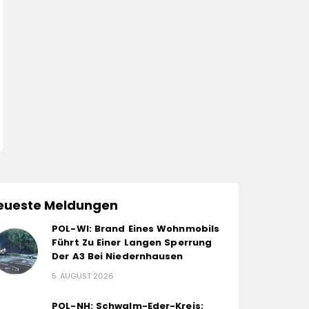
eueste Meldungen
POL-WI: Brand Eines Wohnmobils
Führt Zu Einer Langen Sperrung
Der A3 Bei Niedernhausen
5. AUGUST 2026
POL-NH: Schwalm-Eder-Kreis: