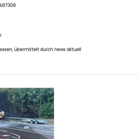
96487309
h
essen, übermittelt durch news aktuell