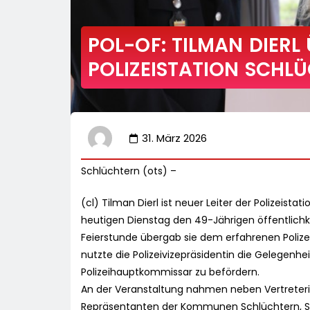
POL-OF: TILMAN DIERL
POLIZEISTATION SCHL
31. März 2026
Schlüchtern (ots) –
(cl) Tilman Dierl ist neuer Leiter der Polizeista
heutigen Dienstag den 49-Jährigen öffentlichk
Feierstunde übergab sie dem erfahrenen Polize
nutzte die Polizeivizepräsidentin die Gelegenhe
Polizeihauptkommissar zu befördern.
An der Veranstaltung nahmen neben Vertreteri
Repräsentanten der Kommunen Schlüchtern, Sinnta