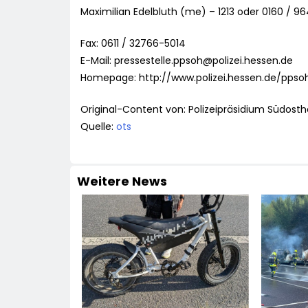
Maximilian Edelbluth (me) – 1213 oder 0160 / 
Fax: 0611 / 32766-5014
E-Mail:
pressestelle.ppsoh@polizei.hessen.de
Homepage: http://www.polizei.hessen.de/ppso
Original-Content von: Polizeipräsidium Südosth
Quelle:
ots
Weitere News