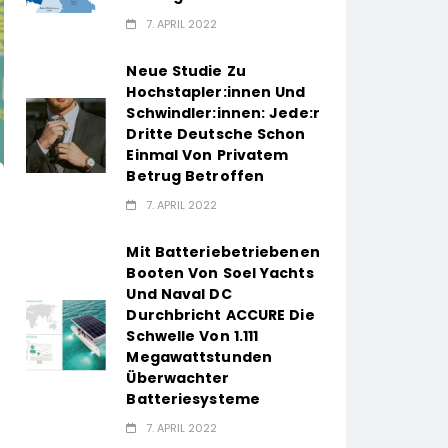
7. APRIL 2022
Neue Studie Zu
Hochstapler:innen Und
Schwindler:innen: Jede:r
Dritte Deutsche Schon
Einmal Von Privatem
Betrug Betroffen
7. APRIL 2022
Mit Batteriebetriebenen
Booten Von Soel Yachts
Und Naval DC
Durchbricht ACCURE Die
Schwelle Von 1.111
Megawattstunden
Überwachter
Batteriesysteme
7. APRIL 2022