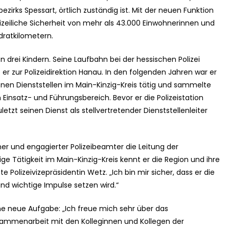
irks Spessart, örtlich zuständig ist. Mit der neuen Funktion
olizeiliche Sicherheit von mehr als 43.000 Einwohnerinnen und
dratkilometern.
on drei Kindern. Seine Laufbahn bei der hessischen Polizei
er zur Polizeidirektion Hanau. In den folgenden Jahren war er
enen Dienststellen im Main-Kinzig-Kreis tätig und sammelte
Einsatz- und Führungsbereich. Bevor er die Polizeistation
etzt seinen Dienst als stellvertretender Dienststellenleiter
ner und engagierter Polizeibeamter die Leitung der
ige Tätigkeit im Main-Kinzig-Kreis kennt er die Region und ihre
Polizeivizepräsidentin Wetz. „Ich bin mir sicher, dass er die
und wichtige Impulse setzen wird.“
eine neue Aufgabe: „Ich freue mich sehr über das
ammenarbeit mit den Kolleginnen und Kollegen der