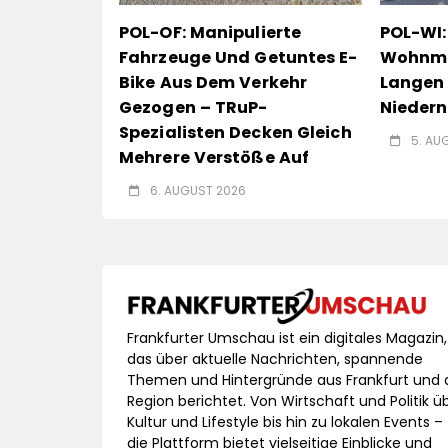
POL-OF: Manipulierte
POL-WI:
Fahrzeuge Und Getuntes E-
Wohnmob
Bike Aus Dem Verkehr
Langen 
Gezogen – TRuP-
Nieder
Spezialisten Decken Gleich
5. AU
Mehrere Verstöße Auf
6. AUGUST 2026
Frankfurter Umschau ist ein digitales Magazin,
das über aktuelle Nachrichten, spannende
Themen und Hintergründe aus Frankfurt und 
Region berichtet. Von Wirtschaft und Politik ü
Kultur und Lifestyle bis hin zu lokalen Events –
die Plattform bietet vielseitige Einblicke und