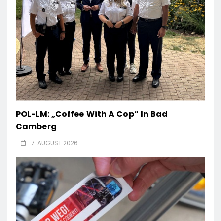
POL-LM: „Coffee With A Cop“ In Bad
Camberg
7. AUGUST 2026