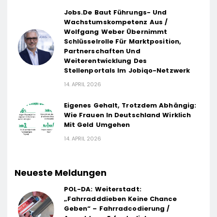
Jobs.de Baut Führungs- Und
Wachstumskompetenz Aus /
Wolfgang Weber Übernimmt
Schlüsselrolle Für Marktposition,
Partnerschaften Und
Weiterentwicklung Des
Stellenportals Im Jobiqo-Netzwerk
14. APRIL 2026
Eigenes Gehalt, Trotzdem Abhängig:
Wie Frauen In Deutschland Wirklich
Mit Geld Umgehen
14. APRIL 2026
Neueste Meldungen
POL-DA: Weiterstadt:
„Fahrradddieben Keine Chance
Geben“ – Fahrradcodierung /