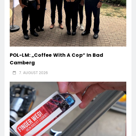
POL-LM: „Coffee With A Cop“ In Bad
Camberg
7. AUGUST 2026