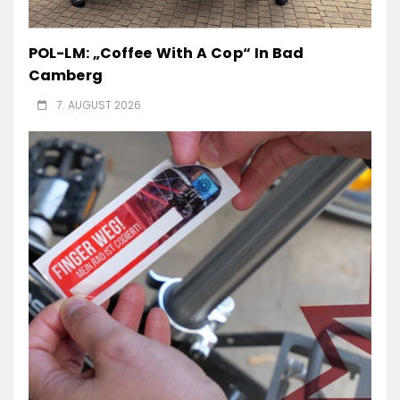
POL-LM: „Coffee With A Cop“ In Bad
Camberg
7. AUGUST 2026