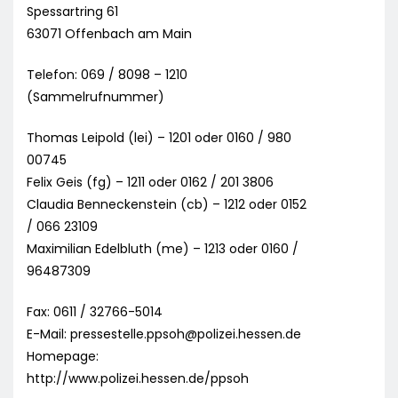
Spessartring 61
63071 Offenbach am Main
Telefon: 069 / 8098 – 1210
(Sammelrufnummer)
Thomas Leipold (lei) – 1201 oder 0160 / 980
00745
Felix Geis (fg) – 1211 oder 0162 / 201 3806
Claudia Benneckenstein (cb) – 1212 oder 0152
/ 066 23109
Maximilian Edelbluth (me) – 1213 oder 0160 /
96487309
Fax: 0611 / 32766-5014
E-Mail:
pressestelle.ppsoh@polizei.hessen.de
Homepage:
http://www.polizei.hessen.de/ppsoh