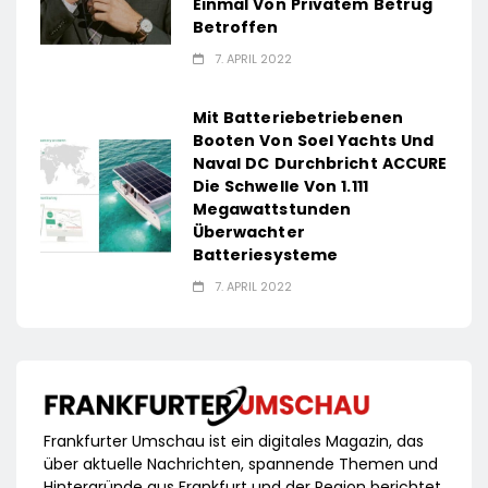
Einmal Von Privatem Betrug
Betroffen
7. APRIL 2022
Mit Batteriebetriebenen
Booten Von Soel Yachts Und
Naval DC Durchbricht ACCURE
Die Schwelle Von 1.111
Megawattstunden
Überwachter
Batteriesysteme
7. APRIL 2022
Frankfurter Umschau ist ein digitales Magazin, das
über aktuelle Nachrichten, spannende Themen und
Hintergründe aus Frankfurt und der Region berichtet.