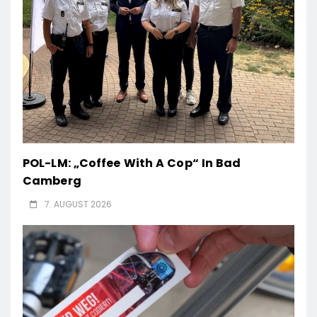
POL-LM: „Coffee With A Cop“ In Bad
Camberg
7. AUGUST 2026