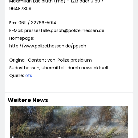
Maximilian Edelbluth (me) – 1213 oder 0160 /
96487309
Fax: 0611 / 32766-5014
E-Mail:
pressestelle.ppsoh@polizei.hessen.de
Homepage:
http://www.polizei.hessen.de/ppsoh
Original-Content von: Polizeipräsidium
Südosthessen, übermittelt durch news aktuell
Quelle:
ots
Weitere News