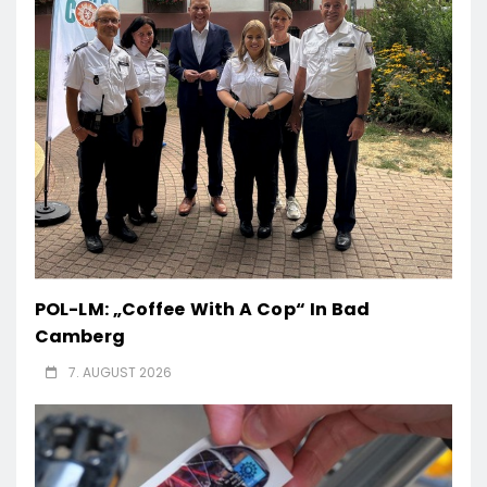
POL-LM: „Coffee With A Cop“ In Bad
Camberg
7. AUGUST 2026