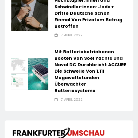
Hochstapler:innen Und
Schwindler:innen: Jede:r
Dritte Deutsche Schon
Einmal Von Privatem Betrug
Betroffen
7. APRIL 2022
Mit Batteriebetriebenen
Booten Von Soel Yachts Und
Naval DC Durchbricht ACCURE
Die Schwelle Von 1.111
Megawattstunden
Überwachter
Batteriesysteme
7. APRIL 2022