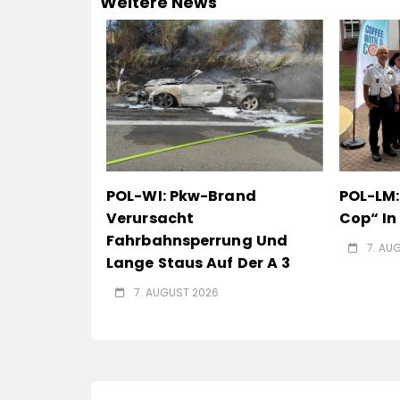
Weitere News
POL-WI: Pkw-Brand
POL-LM:
Verursacht
Cop“ I
Fahrbahnsperrung Und
7. AU
Lange Staus Auf Der A 3
7. AUGUST 2026