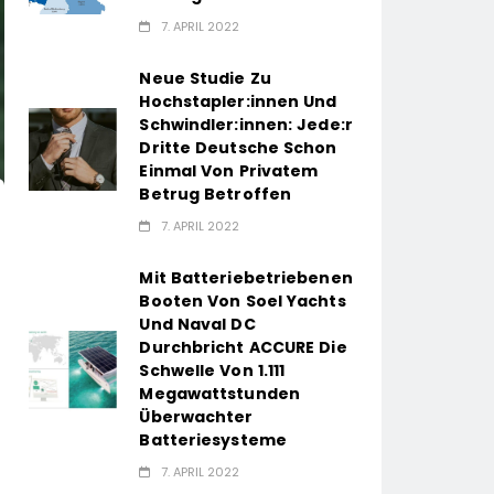
7. APRIL 2022
Neue Studie Zu
Hochstapler:innen Und
Schwindler:innen: Jede:r
Dritte Deutsche Schon
Einmal Von Privatem
Betrug Betroffen
7. APRIL 2022
Mit Batteriebetriebenen
Booten Von Soel Yachts
Und Naval DC
Durchbricht ACCURE Die
Schwelle Von 1.111
Megawattstunden
Überwachter
Batteriesysteme
7. APRIL 2022