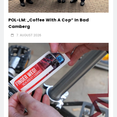
POL-LM: „Coffee With A Cop“ In Bad
Camberg
7. AUGUST 2026