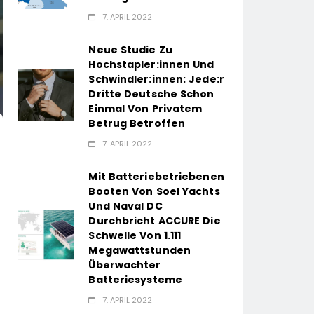
7. APRIL 2022
Neue Studie Zu
Hochstapler:innen Und
Schwindler:innen: Jede:r
Dritte Deutsche Schon
Einmal Von Privatem
Betrug Betroffen
7. APRIL 2022
Mit Batteriebetriebenen
Booten Von Soel Yachts
Und Naval DC
Durchbricht ACCURE Die
Schwelle Von 1.111
Megawattstunden
Überwachter
Batteriesysteme
7. APRIL 2022