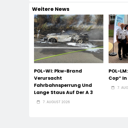
Weitere News
POL-WI: Pkw-Brand
POL-LM:
Verursacht
Cop“ I
Fahrbahnsperrung Und
7. AU
Lange Staus Auf Der A 3
7. AUGUST 2026