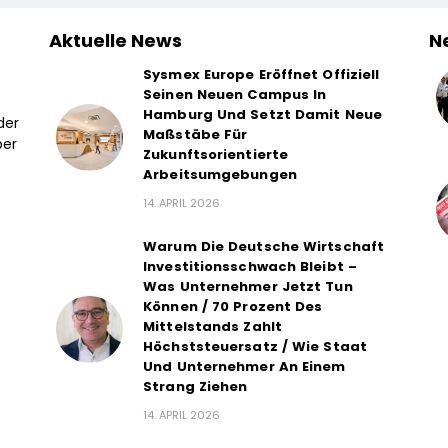
Aktuelle News
N
Sysmex Europe Eröffnet Offiziell
Seinen Neuen Campus In
Hamburg Und Setzt Damit Neue
der
Maßstäbe Für
ber
Zukunftsorientierte
Arbeitsumgebungen
14. APRIL 2026
Warum Die Deutsche Wirtschaft
Investitionsschwach Bleibt –
Was Unternehmer Jetzt Tun
Können / 70 Prozent Des
Mittelstands Zahlt
Höchststeuersatz / Wie Staat
Und Unternehmer An Einem
Strang Ziehen
14. APRIL 2026