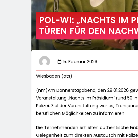
POL-WI: „NACHTS IM PR
TÜREN FÜR DEN NAC
5. Februar 2026
Wiesbaden (ots) –
(nm)Am Donnerstagabend, den 29.01.2026 gew
Veranstaltung „Nachts im Präsidium“ rund 50 in
Polizei. Ziel der Veranstaltung war es, Transpa
beruflichen Möglichkeiten zu informieren.
Die Teilnehmenden erhielten authentische Einb
Gelegenheit zum direkten Austausch mit Polizei