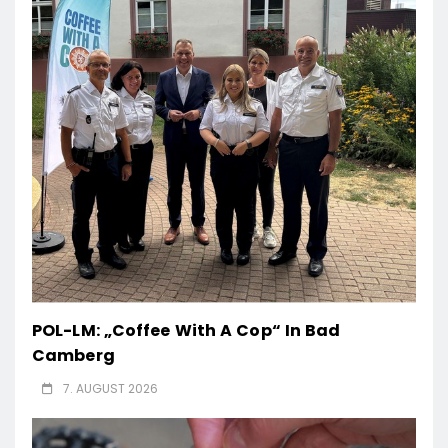
POL-LM: „Coffee With A Cop“ In Bad
Camberg
7. AUGUST 2026