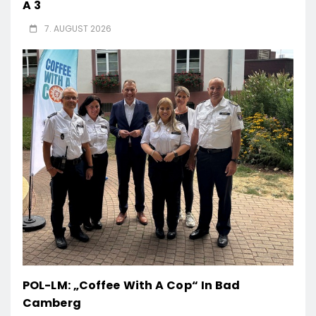
A 3
7. AUGUST 2026
POL-LM: „Coffee With A Cop“ In Bad
Camberg