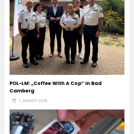
POL-LM: „Coffee With A Cop“ In Bad
Camberg
7. AUGUST 2026