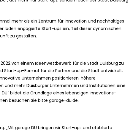
 DU“, das nicht nur Start-ups, sondern auch der Stadt Duisburg
 einmal mehr als ein Zentrum für Innovation und nachhaltiges
r laden engagierte Start-ups ein, Teil dieser dynamischen
nft zu gestalten.
r 2022 von einem Ideenwettbewerb für die Stadt Duisburg zu
 Start-up-Format für die Partner und die Stadt entwickelt.
ür innovative Unternehmen positionieren, höhere
en und mehr Duisburger Unternehmen und Institutionen eine
e DU“ bildet die Grundlage eines lebendigen Innovations-
onen besuchen Sie bitte garage-du.de.
g: „Mit garage DU bringen wir Start-ups und etablierte