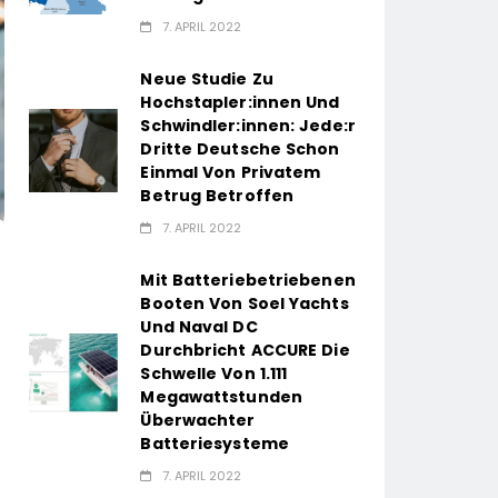
7. APRIL 2022
Neue Studie Zu
Hochstapler:innen Und
Schwindler:innen: Jede:r
Dritte Deutsche Schon
Einmal Von Privatem
Betrug Betroffen
7. APRIL 2022
Mit Batteriebetriebenen
Booten Von Soel Yachts
Und Naval DC
Durchbricht ACCURE Die
Schwelle Von 1.111
Megawattstunden
Überwachter
Batteriesysteme
7. APRIL 2022