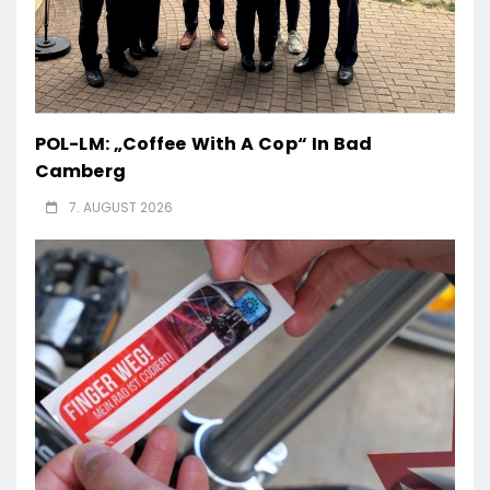
POL-LM: „Coffee With A Cop“ In Bad
Camberg
7. AUGUST 2026