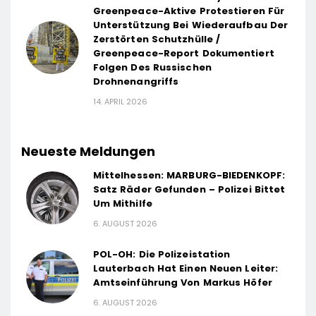
Greenpeace-Aktive Protestieren Für
Unterstützung Bei Wiederaufbau Der
Zerstörten Schutzhülle /
Greenpeace-Report Dokumentiert
Folgen Des Russischen
Drohnenangriffs
14. APRIL 2026
Neueste Meldungen
Mittelhessen: MARBURG-BIEDENKOPF:
Satz Räder Gefunden – Polizei Bittet
Um Mithilfe
6. AUGUST 2026
POL-OH: Die Polizeistation
Lauterbach Hat Einen Neuen Leiter:
Amtseinführung Von Markus Höfer
6. AUGUST 2026