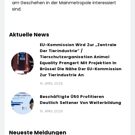
am Geschehen in der Mainmetropole interessiert
sind.
Aktuelle News
EU-Kommission Wird Zur „Zentrale
Der Tierindustrie“ /
Tierschutzorganisation Animal
Equality Prangert Mit Projektion In
Brüssel Die Nähe Der EU-Kommission
Zur Tierindustrie An
15. APRIL 2026
Beschäftigte Ü50 Profitieren
Deutlich Seltener Von Weiterbildung
15. APRIL 2026
Neueste Meldungen