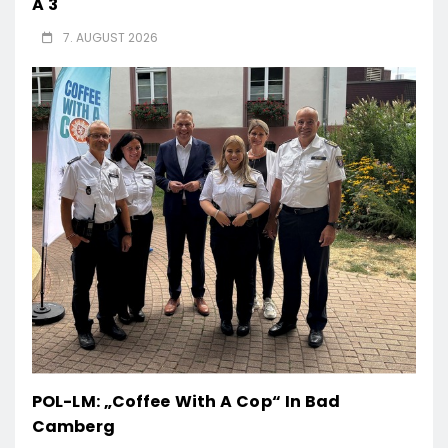
A 3
7. AUGUST 2026
POL-LM: „Coffee With A Cop“ In Bad
Camberg