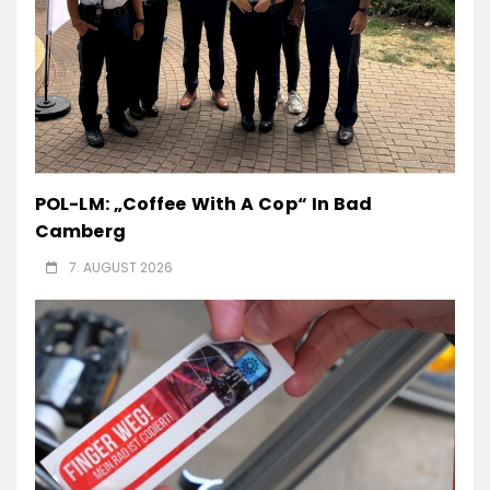
POL-LM: „Coffee With A Cop“ In Bad
Camberg
7. AUGUST 2026