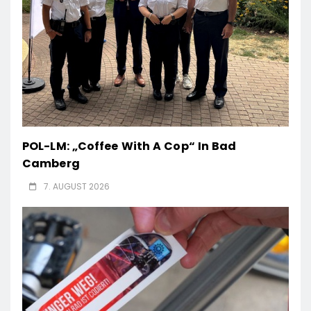
POL-LM: „Coffee With A Cop“ In Bad
Camberg
7. AUGUST 2026