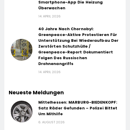
Smartphone-App Die Heizung
Überwachen
14. APRIL 2026
40 Jahre Nach Chornobyl:
Greenpeace-Aktive Protestieren Für
Unterstützung Bei Wiederaufbau Der
Zerstörten Schutzhülle /
Greenpeace-Report Dokumentiert
Folgen Des Russischen
Drohnenangriffs
14. APRIL 2026
Neueste Meldungen
Mittelhessen: MARBURG-BIEDENKOPF:
Satz Räder Gefunden – Polizei Bittet
Um Mithilfe
6. AUGUST 2026