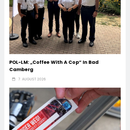
POL-LM: „Coffee With A Cop“ In Bad
Camberg
7. AUGUST 2026