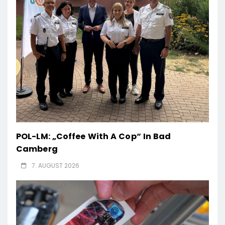
POL-LM: „Coffee With A Cop“ In Bad
Camberg
7. AUGUST 2026