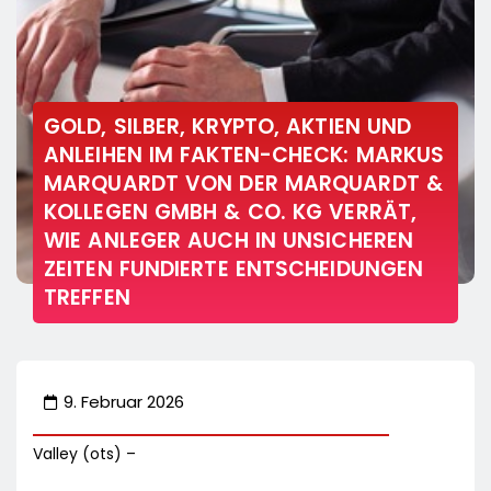
GOLD, SILBER, KRYPTO, AKTIEN UND
ANLEIHEN IM FAKTEN-CHECK: MARKUS
MARQUARDT VON DER MARQUARDT &
KOLLEGEN GMBH & CO. KG VERRÄT,
WIE ANLEGER AUCH IN UNSICHEREN
ZEITEN FUNDIERTE ENTSCHEIDUNGEN
TREFFEN
9. Februar 2026
Valley (ots) –