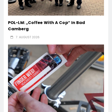
POL-LM: „Coffee With A Cop“ In Bad
Camberg
7. AUGUST 2026