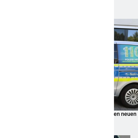
gefunden – Polizei bittet um Mithilfe
6. August 2026
POL-OH: Die Polizeistation Lauterbach hat einen neuen
Leiter: Amtseinführung von Markus Höfer
6. August 2026