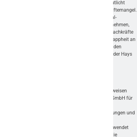
zum Vorquartal und einem neuen Rekordhoch verdeutlicht
einmal mehr den sich weiter verschärfenden Fachkräftemangel.
Die geradezu explodierende Nachfrage nach Personal-
Expertinnen und -Experten zeigt den Druck der Unternehmen,
ihre HR-Abteilung aufzustocken, um die benötigten Fachkräfte
zu rekrutieren und auch langfristig zu binden. Die Knappheit an
Fachkräften wird mehr und mehr zum Bottleneck für den
Unternehmenserfolg,“ resümiert Dirk Hahn, Vorstand der Hays
AG.
Hinweis zur Methodik
Der Hays-Fachkräfte-Index basiert auf einer quartalsweisen
Auswertung der index Internet und Mediaforschung GmbH für
Hays. Einbezogen werden Stellenanzeigen der
meistfrequentierten Online-Jobbörsen, der Tageszeitungen und
des Business-Netzwerks XING. Wo aus Gründen der
vereinfachten Lesbarkeit nur die männliche Form verwendet
wird, sind grundsätzlich alle Geschlechter gemeint. Die