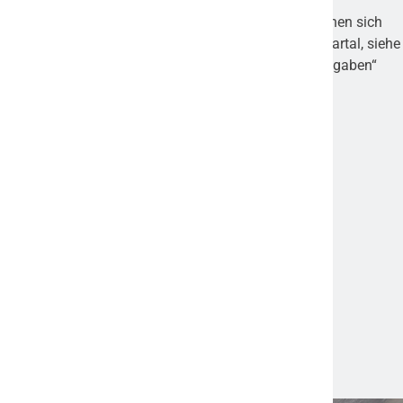
[1] Alle Angaben in „Prozent“ beziehen sich auf den
Referenzwert 0 im Jahr 2015. „Prozentpunkte“ beziehen sich
auf die Veränderung zu einem anderen Erhebungsquartal, siehe
unten auch „Hinweis zum Verständnis der Prozentangaben“
Pressekontakt:
Clemens Hoh
Hays AG, PR & Content
T: +49 621 1788 1946
M: +49 151 5431 8408
E:
clemens.hoh@hays.deLaura
Betz
Hays AG, PR & Content
T: +49 89 512669 264
M: +49 160 8833860
E:
laura.adriana.betz@hays.de
Original-Content von: Hays AG, übermittelt durch news aktuell
Quelle:
ots
Weitere News