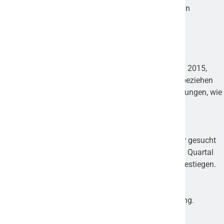
Erhebung ist repräsentativ für die Gesamtwirtschaft in
Deutschland.
Hinweis zum Verständnis der Prozentangaben
Den Referenzwert von 0 Prozent bildet das 1. Quartal 2015,
dem Start der Erhebung. Folgende Prozentangaben beziehen
sich immer auf diesen Referenzwert. Aktuelle Steigerungen, wie
der Vergleich zum Vorquartal, werden daher in
„Prozentpunkten“ (PP) angegeben.
Beispiel: Recruiter werden aktuell 617 Prozent stärker gesucht
als 2015. Ihre Nachfrage ist im Vergleich zum letzten Quartal
um 210 Prozentpunkte von 507 auf 617 Prozent angestiegen.
Für Interviewanfragen sowie Kommentierungen zum
Fachkräfte-Index stehen wir Ihnen gerne zur Verfügung.