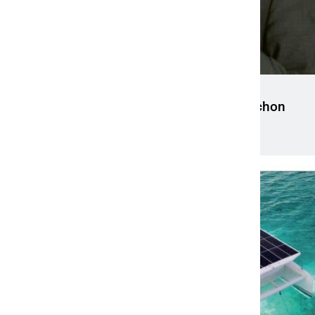
Neue Studie zu Hochstapler:innen und
Schwindler:innen: Jede:r dritte Deutsche schon
einmal von privatem Betrug betroffen
7. April 2022