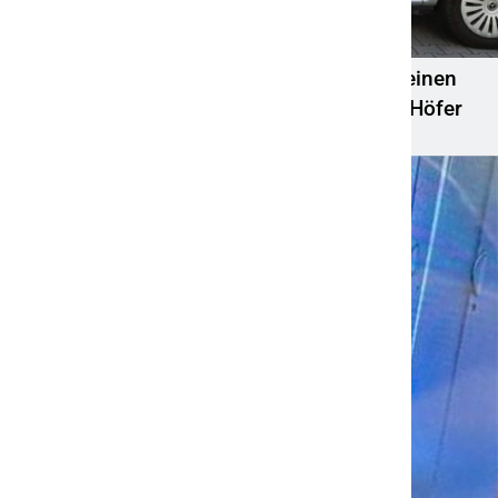
POL-OH: Die Polizeistation Lauterbach hat einen
neuen Leiter: Amtseinführung von Markus Höfer
6. August 2026