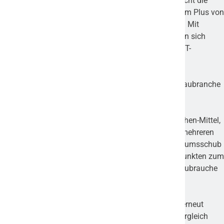
Zuwachs um 42 Prozentpunkte. Stellenspezifisch sticht die
erhöhte Suche nach IT Security-Spezialisten mit einem Plus von
102 Prozentpunkten zum Vorquartal deutlich heraus. Mit
Wachstumswerten um die 50 Prozentpunkte bewegen sich
Positionen wie Software-Entwickler, IT-Architekt und IT-
Administrator auf einem ähnlich hohen Niveau.
Industrieübergreifende Zuwächse: IT-, Finanz-, und Baubranche
boomen
Betrachtet man die Nachfrage-Entwicklung im Branchen-Mittel,
fällt auf, dass die Zahl der Stellengesuche gleich in mehreren
Branchen stark angestiegen ist. Den größten Wachstumsschub
zeigt die IT-Branche mit einem Plus von 83 Prozentpunkten zum
Vorquartal. Gefolgt von der Finanz-, (+62 PP) und Baubrauche
(+59 PP).
„Die Auswertung des ersten Quartals 2022 mit dem erneut
deutlichen Anstieg an Stellenausschreibungen im Vergleich