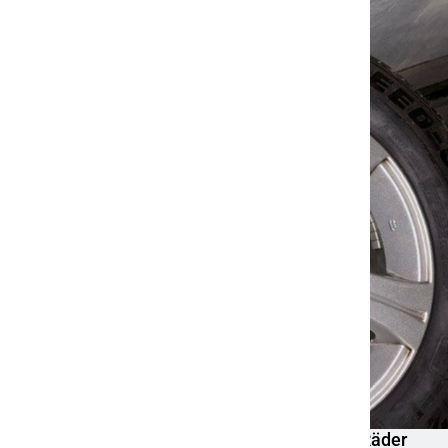
Mittelhessen: MARBURG-BIEDENKOPF: Satz Räder