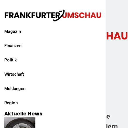
Magazin
Finanzen
Politik
Wirtschaft
Meldungen
Region
Aktuelle News
Hays FKI Q1/2022: Fachkräftelücke
wächst – Nachfrage nach Personalern