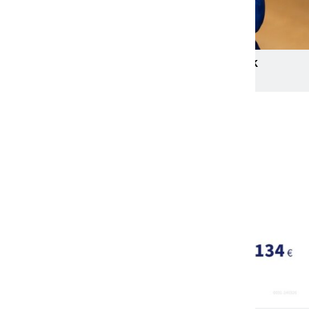
Mandy Schwerendt wird CCO von LichtBlick
13. April 2026