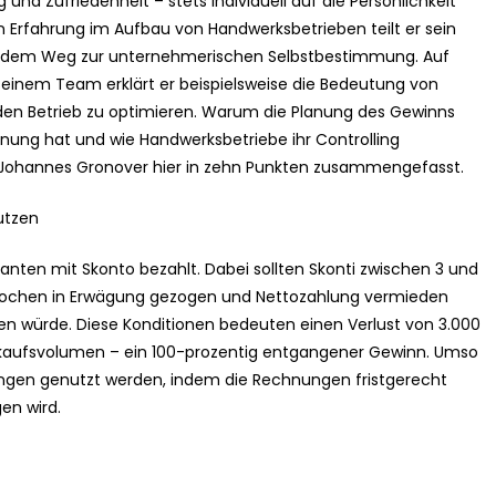
 und Zufriedenheit – stets individuell auf die Persönlichkeit
 Erfahrung im Aufbau von Handwerksbetrieben teilt er sein
f dem Weg zur unternehmerischen Selbstbestimmung. Auf
nem Team erklärt er beispielsweise die Bedeutung von
 den Betrieb zu optimieren. Warum die Planung des Gewinns
anung hat und wie Handwerksbetriebe ihr Controlling
 Johannes Gronover hier in zehn Punkten zusammengefasst.
utzen
anten mit Skonto bezahlt. Dabei sollten Skonti zwischen 3 und
 Wochen in Erwägung gezogen und Nettozahlung vermieden
ren würde. Diese Konditionen bedeuten einen Verlust von 3.000
inkaufsvolumen – ein 100-prozentig entgangener Gewinn. Umso
arungen genutzt werden, indem die Rechnungen fristgerecht
en wird.