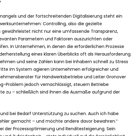
?
gels und der fortschreitenden Digitalisierung steht ein
erksunternehmen: Controlling, also die gezielte
s gewährleistet nicht nur eine umfassende Transparenz,
elevanten Parametern und Faktoren auszurichten oder
en. In Unternehmen, in denen die erforderlichen Prozesse
ederherstellung eines klaren Überblicks oft als Herausforderung.
hmen und seine Zahlen kann bei Inhabern schnell zu Stress
ritte im System agieren Unternehmen erfolgreicher und
rnehmensberater für Handwerksbetriebe und Leiter Gronover
ng-Problem jedoch vernachlässigt, steuern Betriebe
uste zu – schließlich sind ihnen die Ausmaße aufgrund der
ein und bei Bedarf Unterstützung zu suchen. Auch ich habe
ehler gemacht – und möchte andere davor bewahren.“
i der Prozessoptimierung und Renditesteigerung. Sein