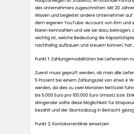
Hauptanliegen ist Stabilität, emotionale Führung
des Unternehmers zugeschnitten. Mit 20 Jahren
Wissen und begleitet andere Unternehmer au
dem eigenen YouTube-Account von ihm und sei
klaren Kennzahlen und wie sie dazu beitragen,
wichtig ist, welche Bedeutung die Kapazitätspl
nachhaltig aufbauen und steuern können, hat
Punkt 1: Zahlungsmodalitäten bei Lieferanten n
Zuerst muss geprüft werden, ob man alle Liefer
5 Prozent bei einem Zahlungsziel von etwa 4
werden, da dies zu zwei Monaten Nettoziel füh
bis 5.000 Euro pro 100.000 Euro Umsatz bzw. E
dringender sollte diese Möglichkeit für Einsp
bezahlt und der Skontoabzug in Betracht gezog
Punkt 2: Kontokorrentlinie einsetzen