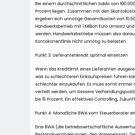
Bei einem durchschnittlichen Saldo von 100.00
Prozent liegen. Zusammen mit den Skontokosten
ergeben sich unnötige Gesamtkosten von 10.500
Handwerksbetrieb mit 1 Million Euro Umsatz u
werden. Handwerksbetriebe müssen also darauf 
Kontokorrentlinie nicht unnötig zu belasten.
Punkt 3: Lieferantenkredit optimal einsetzen
Wenn das Kreditlimit eines Lieferanten ausger
was zu schlechteren Einkaufspreisen führen ka
schlechter einzukaufen. Es muss somit immer re
verteilt werden, um bessere Verhandlungspositio
bis 15 Prozent. Ein effektives Controlling, Zuku
Punkt 4: Monatliche BWA vom Steuerberater er
Eine BWA (die betriebswirtschaftliche Auswertu
Bestandsveränderungen, den Wareneinsatz. Das 