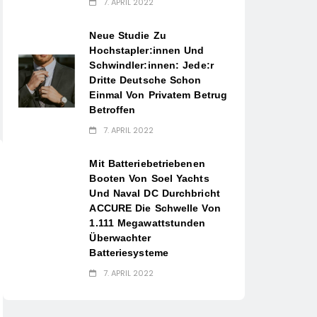
7. APRIL 2022
Neue Studie Zu
Hochstapler:innen Und
Schwindler:innen: Jede:r
Dritte Deutsche Schon
Einmal Von Privatem Betrug
Betroffen
7. APRIL 2022
Mit Batteriebetriebenen
Booten Von Soel Yachts
Und Naval DC Durchbricht
ACCURE Die Schwelle Von
1.111 Megawattstunden
Überwachter
Batteriesysteme
7. APRIL 2022