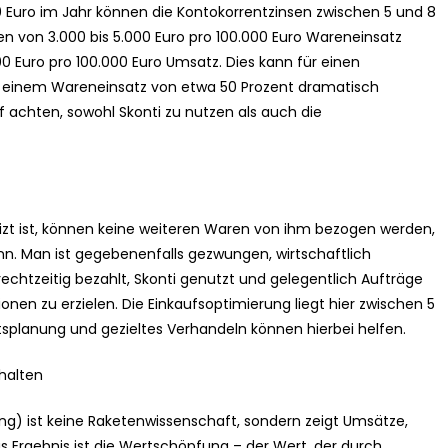
0 Euro im Jahr können die Kontokorrentzinsen zwischen 5 und 8
 von 3.000 bis 5.000 Euro pro 100.000 Euro Wareneinsatz
 Euro pro 100.000 Euro Umsatz. Dies kann für einen
nd einem Wareneinsatz von etwa 50 Prozent dramatisch
achten, sowohl Skonti zu nutzen als auch die
eizt ist, können keine weiteren Waren von ihm bezogen werden,
nn. Man ist gegebenenfalls gezwungen, wirtschaftlich
chtzeitig bezahlt, Skonti genutzt und gelegentlich Aufträge
nen zu erzielen. Die Einkaufsoptimierung liegt hier zwischen 5
nftsplanung und gezieltes Verhandeln können hierbei helfen.
halten
ng) ist keine Raketenwissenschaft, sondern zeigt Umsätze,
Ergebnis ist die Wertschöpfung – der Wert, der durch