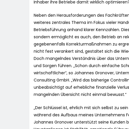
Inhaber ihre Betriebe damit wirklich optimieren
Neben den Herausforderungen des Fachkräfteman
weiteres zentrales Thema im Fokus vieler Handw
Betriebsführung anhand klarer Kennzahlen. Die
sondern ermöglicht es auch, den Betrieb an r
gegebenenfalls Korrekturmaßnahmen zu ergreif
nicht fest verankert sind, gestaltet sich die Wi
Doch mangelndes Verständnis über das Unterne
und Sorgen führen. „Schon durch einfache Sch
wirtschaftlicher“, so Johannes Gronover, Unte
Consulting GmbH. „Wird das bisherige Controlli
unbeabsichtigt auf erhebliche finanzielle Verl
mangelnden Übersicht nicht einmal bewusst.“
„Der Schlüssel ist, ehrlich mit sich selbst zu s
während des Aufbaus meines Unternehmens F
Johannes Gronover unterstützt seine Kunden be