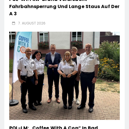
Fahrbahnsperrung Und Lange Staus Auf Der
A 3
7. AUGUST 2026
POL-LM: „Coffee With A Cop“ In Bad